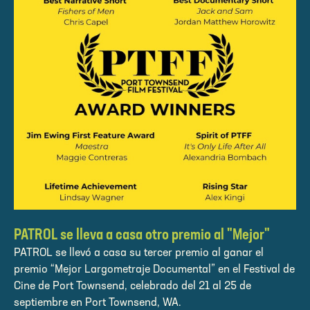
PATROL se lleva a casa otro premio al "Mejor"
PATROL se llevó a casa su tercer premio al ganar el
premio “Mejor Largometraje Documental” en el Festival de
Cine de Port Townsend, celebrado del 21 al 25 de
septiembre en Port Townsend, WA.