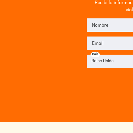
Recibí la informa
vio
Nombre
Email
País