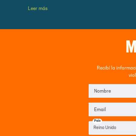
Leer más
M
Recibí la informa
vio
Nombre
Email
País