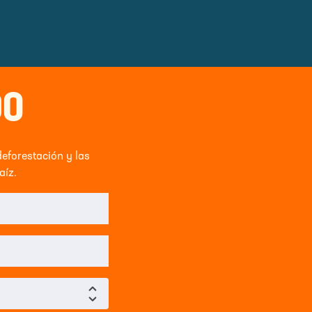
DO
deforestación y las
aíz.