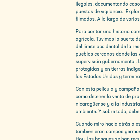
ilegales, documentando casos
puestos de vigilancia. Expl
filmados. A lo largo de vari
Para contar una historia com
agrícola. Tuvimos la suerte d
del límite occidental de la 
pueblos cercanos donde las 
supervisión gubernamental. 
protegidas y en tierras indí
los Estados Unidos y termin
Con esta película y campaña d
como detener la venta de pro
nicaragüense y a la industri
ambiente. Y sobre todo, debem
Cuando miro hacia atrás a es
también eran campos yermos d
Hoy, los bosques se han recu