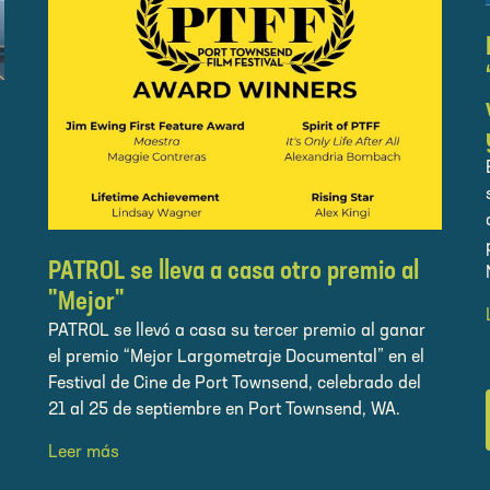
PATROL se lleva a casa otro premio al
"Mejor"
PATROL se llevó a casa su tercer premio al ganar
el premio “Mejor Largometraje Documental” en el
Festival de Cine de Port Townsend, celebrado del
21 al 25 de septiembre en Port Townsend, WA.
Leer más