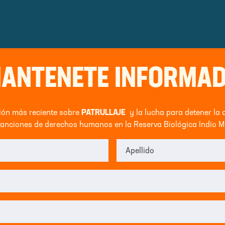
ANTENETE INFORMA
ción más reciente sobre
PATRULLAJE
y la lucha para detener la 
lanciones de derechos humanos en la Reserva Biológica Indio M
Apellido