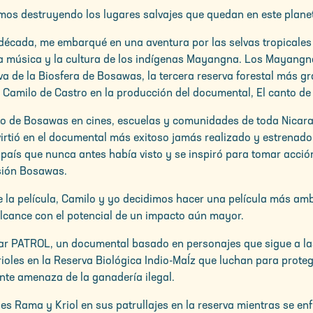
mos destruyendo los lugares salvajes que quedan en este plane
cada, me embarqué en una aventura por las selvas tropicales 
la música y la cultura de los indígenas Mayangna. Los Mayang
rva de la Biosfera de Bosawas, la tercera reserva forestal más 
 Camilo de Castro en la producción del documental, El canto d
 de Bosawas en cines, escuelas y comunidades de toda Nicarag
virtió en el documental más exitoso jamás realizado y estrenado
 país que nunca antes había visto y se inspiró para tomar acció
isión Bosawas.
 la película, Camilo y yo decidimos hacer una película más a
lcance con el potencial de un impacto aún mayor.
ar PATROL, un documental basado en personajes que sigue a l
oles en la Reserva Biológica Indio-MaÍz que luchan para protege
ente amenaza de la ganadería ilegal.
 Rama y Kriol en sus patrullajes en la reserva mientras se en