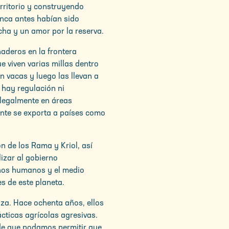
rritorio y construyendo
nca antes habían sido
cha y un amor por la reserva.
aderos en la frontera
e viven varias millas dentro
n vacas y luego las llevan a
 hay regulación ni
ilegalmente en áreas
ente se exporta a países como
n de los Rama y Kriol, así
izar al gobierno
chos humanos y el medio
s de este planeta.
za. Hace ochenta años, ellos
cticas agrícolas agresivas.
 de que podamos permitir que