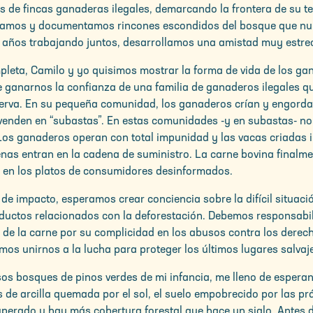
 de fincas ganaderas ilegales, demarcando la frontera de su te
oramos y documentamos rincones escondidos del bosque que nu
os años trabajando juntos, desarrollamos una amistad muy estre
pleta, Camilo y yo quisimos mostrar la forma de vida de los gan
e ganarnos la confianza de una familia de ganaderos ilegales qu
reserva. En su pequeña comunidad, los ganaderos crían y engorda
venden en “subastas”. En estas comunidades -y en subastas- no
Los ganaderos operan con total impunidad y las vacas criadas 
genas entran en la cadena de suministro. La carne bovina finalm
a en los platos de consumidores desinformados.
e impacto, esperamos crear conciencia sobre la difícil situació
ductos relacionados con la deforestación. Debemos responsabil
a de la carne por su complicidad en los abusos contra los dere
os unirnos a la lucha para proteger los últimos lugares salvaje
os bosques de pinos verdes de mi infancia, me lleno de esperan
e arcilla quemada por el sol, el suelo empobrecido por las prá
perado y hay más cobertura forestal que hace un siglo. Antes