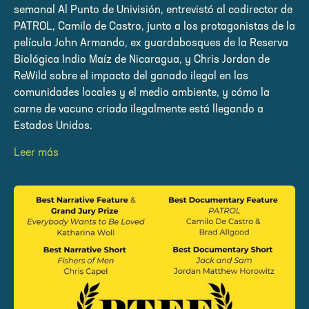
semanal Al Punto de Univisión, entrevistó al codirector de
PATROL, Camilo de Castro, junto a los protagonistas de la
película John Armando, ex guardabosques de la Reserva
Biológica Indio Maíz de Nicaragua, y Chris Jordan de
ReWild sobre el impacto del ganado ilegal en las
comunidades locales y el medio ambiente, y cómo la
carne de vacuno criada ilegalmente está llegando a
Estados Unidos.
Leer más