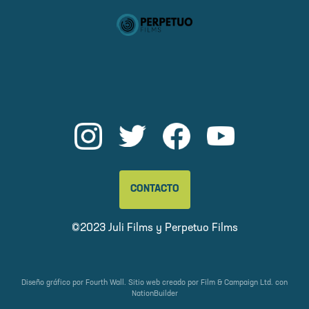
CONTACTO
©2023 Juli Films y
Perpetuo Films
Diseño gráfico por
Fourth Wall
. Sitio web creado por
Film & Campaign Ltd.
con
NationBuilder