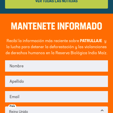
VER TODAS LAS NOTICIAS
MANTENETE INFORMADO
Recibí la información más reciente sobre
PATRULLAJE
y
la lucha para detener la deforestación y las violanciones
de derechos humanos en la Reserva Biológica Indio Maíz.
Nombre
Apellido
Email
País