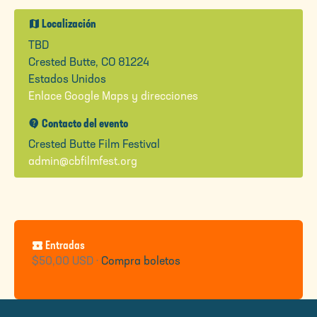
map
Localización
TBD
Crested Butte, CO 81224
Estados Unidos
Enlace Google Maps y direcciones
contact_support
Contacto del evento
Crested Butte Film Festival
admin@cbfilmfest.org
local_activity
Entradas
$50,00 USD ·
Compra boletos