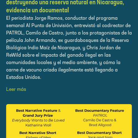
destruyendo una reserva natural en Nicaragua,
evidencia un documental
El periodista Jorge Ramos, conductor del programa
semanal Al Punto de Univisión, entrevistó al codirector de
PATROL, Camilo de Castro, junto a los protagonistas de la
película John Armando, ex guardabosques de la Reserva
Biológica Indio Maíz de Nicaragua, y Chris Jordan de
ReWild sobre el impacto del ganado ilegal en las
comunidades locales y el medio ambiente, y cómo la
carne de vacuno criada ilegalmente está llegando a
Estados Unidos.
Leer más