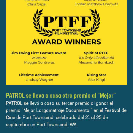
PATROL se lleva a casa otro premio al "Mejor"
PATROL se llevó a casa su tercer premio al ganar el
premio “Mejor Largometraje Documental” en el Festival de
Cine de Port Townsend, celebrado del 21 al 25 de
septiembre en Port Townsend, WA.