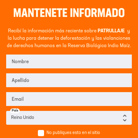
MANTENETE INFORMADO
Recibí la información más reciente sobre
PATRULLAJE
y
la lucha para detener la deforestación y las violanciones
de derechos humanos en la Reserva Biológica Indio Maíz.
Nombre
Apellido
Email
País
No publiques esto en el sitio