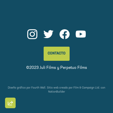
CONTACTO
©2023 Juli Films y
Perpetuo Films
Diseño gráfico por
Fourth Wall
. Sitio web creado por
Film & Campaign Ltd.
con
NationBuilder