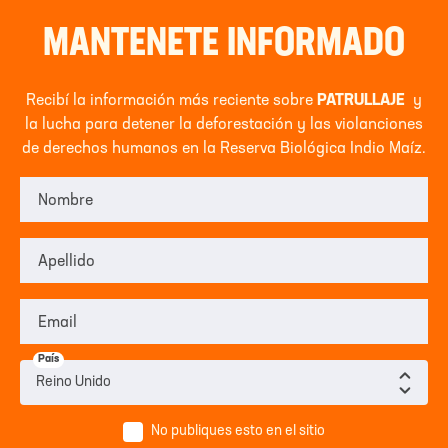
MANTENETE INFORMADO
Recibí la información más reciente sobre
PATRULLAJE
y
la lucha para detener la deforestación y las violanciones
de derechos humanos en la Reserva Biológica Indio Maíz.
Nombre
Apellido
Email
País
No publiques esto en el sitio