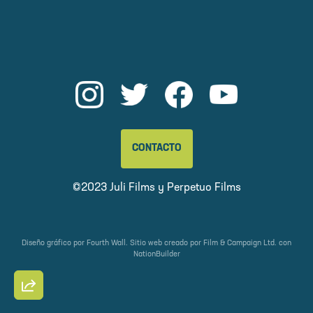
CONTACTO
©2023 Juli Films y
Perpetuo Films
Diseño gráfico por
Fourth Wall
. Sitio web creado por
Film & Campaign Ltd.
con
NationBuilder